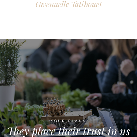
Gwenaelle Tatibouet
YOUR PLANS
They place their trust in us