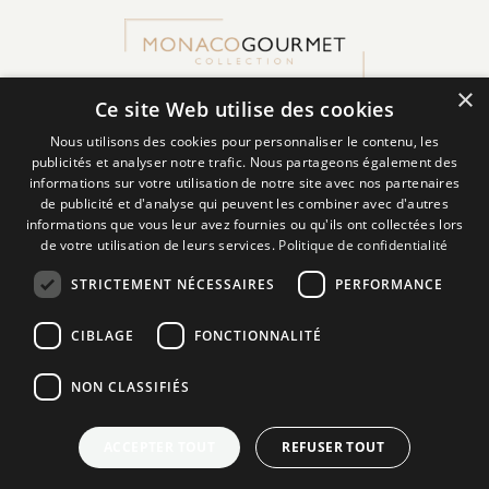
×
Ce site Web utilise des cookies
Restons en contact
Nous utilisons des cookies pour personnaliser le contenu, les
publicités et analyser notre trafic. Nous partageons également des
FACEBOOK
informations sur votre utilisation de notre site avec nos partenaires
de publicité et d'analyse qui peuvent les combiner avec d'autres
LINKEDIN
informations que vous leur avez fournies ou qu'ils ont collectées lors
de votre utilisation de leurs services.
Politique de confidentialité
INSTAGRAM
STRICTEMENT NÉCESSAIRES
PERFORMANCE
Recevez nos newsletters
CIBLAGE
FONCTIONNALITÉ
NON CLASSIFIÉS
ENVOYER
ACCEPTER TOUT
REFUSER TOUT