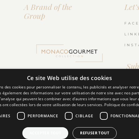
A Brand of the
Let’
Group
FAC
LINK
INS
Sub
News
Ce site Web utilise des cookies
ns des cookies pour personnaliser le contenu, les publicités et analyser notre
 également des informations sur votre utilisation de notre site avec nos par
 d'analyse qui peuvent les combiner avec d'autres informations que vous leur 
ls ont collectées lors de votre utilisation de leurs services.
Politique de confide
AIRES
PERFORMANCE
CIBLAGE
FONCTIONNAL
ACCEPTER TOUT
REFUSER TOUT