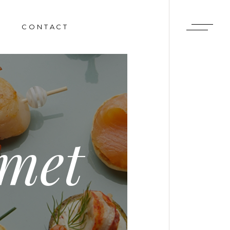
CONTACT
RY
ENTS
met