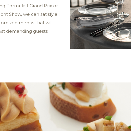
ing Formula 1 Grand Prix or
ht Show, we can satisfy all
tomized menus that will
most demanding guests.