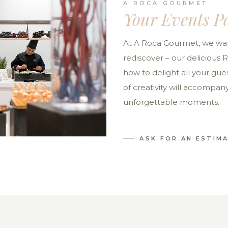
A ROCA GOURMET
Your Events P
At A Roca Gourmet, we want
rediscover – our delicious 
how to delight all your gues
of creativity will accompa
unforgettable moments.
ASK FOR AN ESTIM