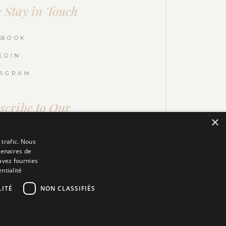
s Stay in Touch
EBOOK
EDIN
TAGRAM
scribe to Our
letters
×
 trafic. Nous
tenaires de
SEND
avez fournies
ntialité
ITÉ
NON CLASSIFIÉS