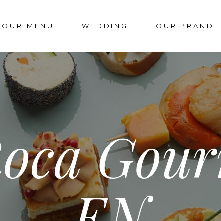
OUR MENU
WEDDING
OUR BRAND
OUR LABORATO
NOS ENGAGEM
FAQS
Roca Gour
EN