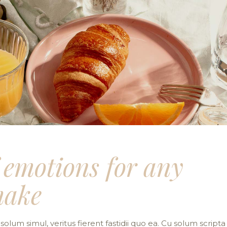
 emotions for any
make
solum simul, veritus fierent fastidii quo ea. Cu solum scripta