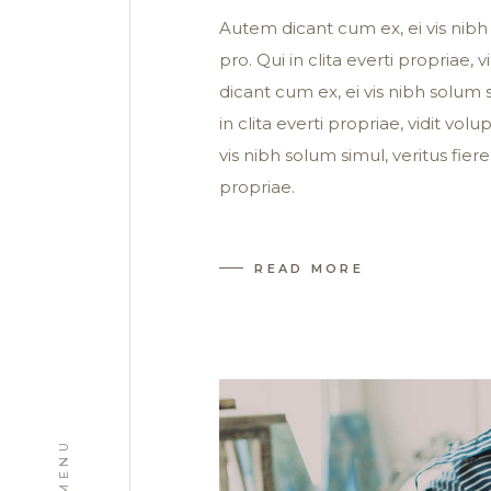
Autem dicant cum ex, ei vis nibh 
pro. Qui in clita everti propriae,
dicant cum ex, ei vis nibh solum s
in clita everti propriae, vidit vo
vis nibh solum simul, veritus fiere
propriae.
READ MORE