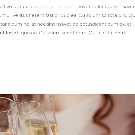
 vidit voluptaria cum ne, at nec sint movet delectus. Sit mazi
imul, veritus fierent fastidii quo ea. Cu solum scripta pro. Qu
luptaria cum ne, at nec sint movet delectusdicant cum ex, ei
nt fastidii quo ea. Cu solum scripta pro. Qui in clita everti