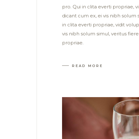
pro. Qui in clita everti propriae,
dicant cum ex, ei vis nibh solum s
in clita everti propriae, vidit vo
vis nibh solum simul, veritus fiere
propriae.
READ MORE