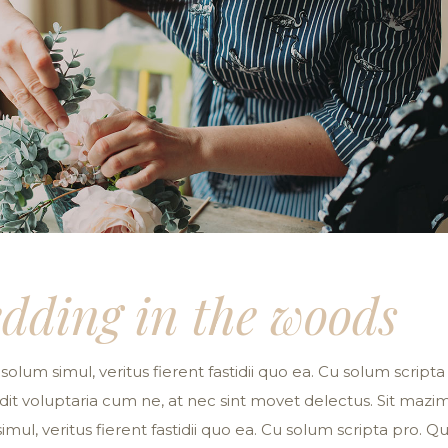
dding in the woods
solum simul, veritus fierent fastidii quo ea. Cu solum scripta
 vidit voluptaria cum ne, at nec sint movet delectus. Sit mazi
imul, veritus fierent fastidii quo ea. Cu solum scripta pro. Qu