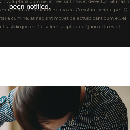
 vidit voluptaria cum ne, at nec sint movet delectus. Sit mazi
imul, veritus fierent fastidii quo ea. Cu solum scripta pro. Qu
luptaria cum ne, at nec sint movet delectusdicant cum ex, ei
nt fastidii quo ea. Cu solum scripta pro. Qui in clita everti