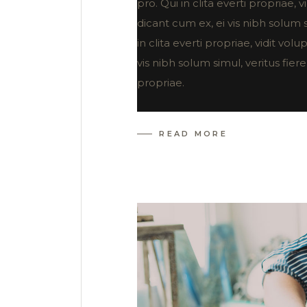
pro. Qui in clita everti propriae,
dicant cum ex, ei vis nibh solum s
in clita everti propriae, vidit vo
vis nibh solum simul, veritus fiere
propriae.
READ MORE