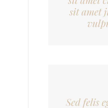
sit amet 
vulpu
Sed felis e