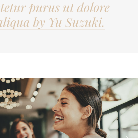
ctetur purus ut dolore
liqua by Yu Suzuki.