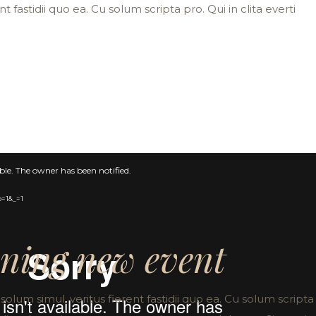
nt fastidii quo ea. Cu solum scripta pro. Qui in clita everti
able. The owner has been notified.
p=1&_=1
aning new event
solum simul, veritus fierent fastidii quo ea. Cu solum scripta