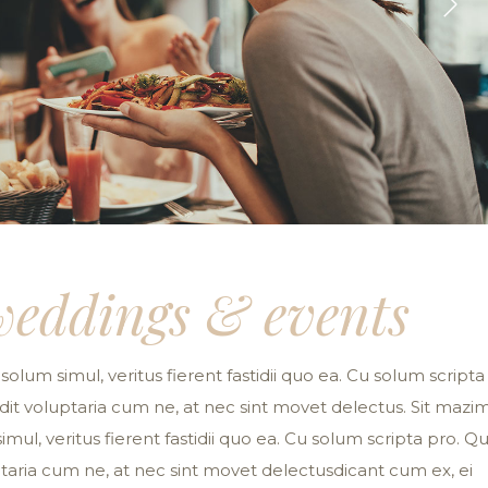
eddings & events
solum simul, veritus fierent fastidii quo ea. Cu solum scripta
 vidit voluptaria cum ne, at nec sint movet delectus. Sit mazi
imul, veritus fierent fastidii quo ea. Cu solum scripta pro. Qu
luptaria cum ne, at nec sint movet delectusdicant cum ex, ei