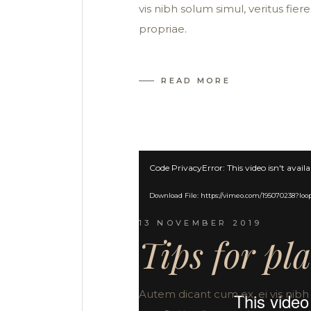
vis nibh solum simul, veritus fiere
propriae.
READ MORE
Video
Code PrivacyError: This video isn't avail
Player
Download File: https://vimeo.com/195070238?loo
13 NOVEMBER 2019
Tips for pl
Autem dicant cum ex, ei vis nibh 