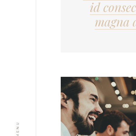
id conse
magna a