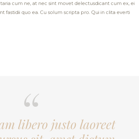
luptaria cum ne, at nec sint movet delectusdicant cum ex, ei
nt fastidii quo ea. Cu solum scripta pro. Qui in clita everti
am libero justo laoreet
cursus sit, amet dictum