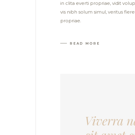
in clita everti propriae, vidit vo
vis nibh solum simul, veritus fiere
propriae.
READ MORE
Viverra n
sit amet 