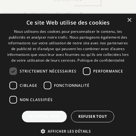
Let’s Stay in Touch
×
Ce site Web utilise des cookies
Nous utilisons des cookies pour personnaliser le contenu, les
FACEBOOK
publicités et analyser notre trafic. Nous partageons également des
LINKEDIN
informations sur votre utilisation de notre site avec nos partenaires
de publicité et d'analyse qui peuvent les combiner avec d'autres
INSTAGRAM
informations que vous leur avez fournies ou qu'ils ont collectées lors
de votre utilisation de leurs services.
Politique de confidentialité
Subscribe to Our
STRICTEMENT NÉCESSAIRES
PERFORMANCE
Newsletters
CIBLAGE
FONCTIONNALITÉ
NON CLASSIFIÉS
SEND
ACCEPTER TOUT
REFUSER TOUT
French
AFFICHER LES DÉTAILS