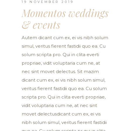
19 NOVEMBER 2019
Momentos weddings
& events
Autem dicant cum ex, ei vis nibh solum
simul, veritus fierent fastidii quo ea. Cu
solum scripta pro. Qui in clita everti
propriae, vidit voluptaria cum ne, at
nec sint movet delectus. Sit mazim
dicant cum ex, ei vis nibh solum simul,
veritus fierent fastidii quo ea. Cu solum
scripta pro. Qui in clita everti propriae,
vidit voluptaria cum ne, at nec sint
movet delectusdicant cum ex, ei vis
nibh solum simul, veritus fierent fastidii
quo ea. Cu solum scripta pr qui in clita.