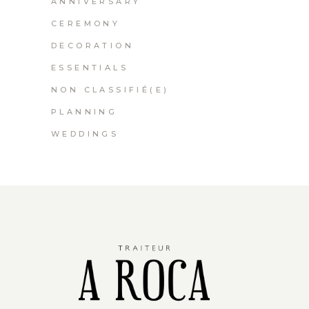
ANNIVERSARY
CEREMONY
DECORATION
ESSENTIALS
NON CLASSIFIÉ(E)
PLANNING
WEDDINGS