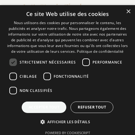
Let’s Stay in Touch
×
Ce site Web utilise des cookies
Nous utilisons des cookies pour personnaliser le contenu, les
FACEBOOK
publicités et analyser notre trafic. Nous partageons également des
LINKEDIN
informations sur votre utilisation de notre site avec nos partenaires
de publicité et d'analyse qui peuvent les combiner avec d'autres
INSTAGRAM
informations que vous leur avez fournies ou qu'ils ont collectées lors
de votre utilisation de leurs services.
Politique de confidentialité
Subscribe to Our
STRICTEMENT NÉCESSAIRES
PERFORMANCE
Newsletters
CIBLAGE
FONCTIONNALITÉ
NON CLASSIFIÉS
SEND
ACCEPTER TOUT
REFUSER TOUT
French
AFFICHER LES DÉTAILS
English
POWERED BY COOKIESCRIPT