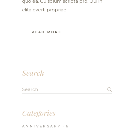
quo ea. Cu solum scripta pro. Qui in
clita everti propriae.
READ MORE
Search
Search
for:
Categories
ANNIVERSARY
(6)