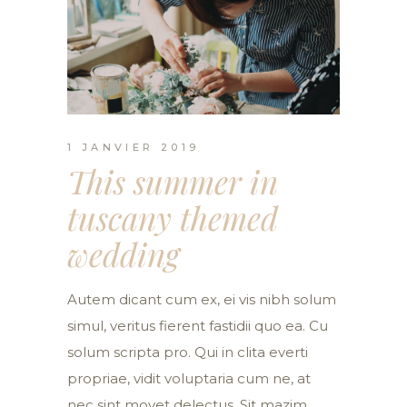
1 JANVIER 2019
This summer in
tuscany themed
wedding
Autem dicant cum ex, ei vis nibh solum
simul, veritus fierent fastidii quo ea. Cu
solum scripta pro. Qui in clita everti
propriae, vidit voluptaria cum ne, at
nec sint movet delectus. Sit mazim