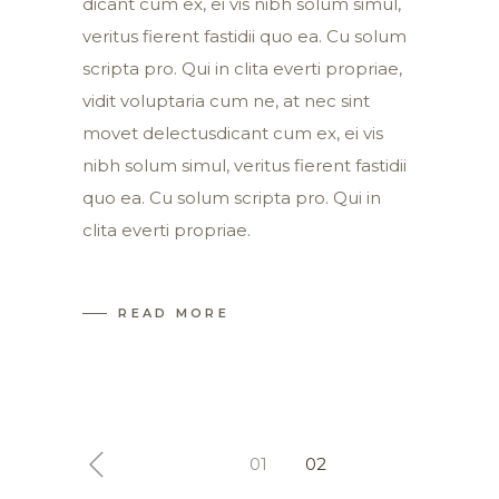
dicant cum ex, ei vis nibh solum simul,
veritus fierent fastidii quo ea. Cu solum
scripta pro. Qui in clita everti propriae,
vidit voluptaria cum ne, at nec sint
movet delectusdicant cum ex, ei vis
nibh solum simul, veritus fierent fastidii
quo ea. Cu solum scripta pro. Qui in
clita everti propriae.
READ MORE
Pagination
01
02