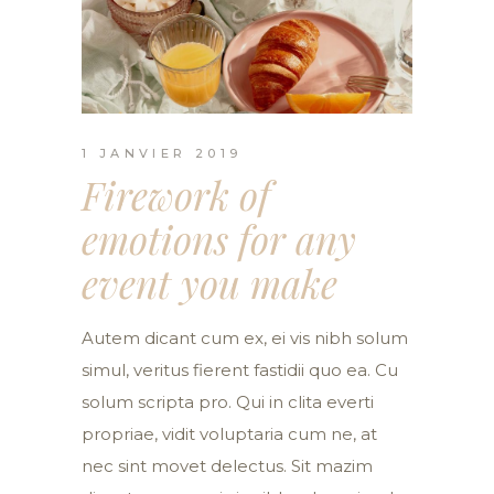
1 JANVIER 2019
Firework of
emotions for any
event you make
Autem dicant cum ex, ei vis nibh solum
simul, veritus fierent fastidii quo ea. Cu
solum scripta pro. Qui in clita everti
propriae, vidit voluptaria cum ne, at
nec sint movet delectus. Sit mazim