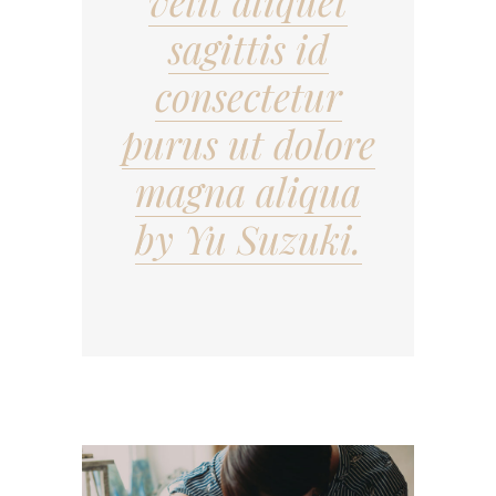
velit aliquet
sagittis id
consectetur
purus ut dolore
magna aliqua
by Yu Suzuki.