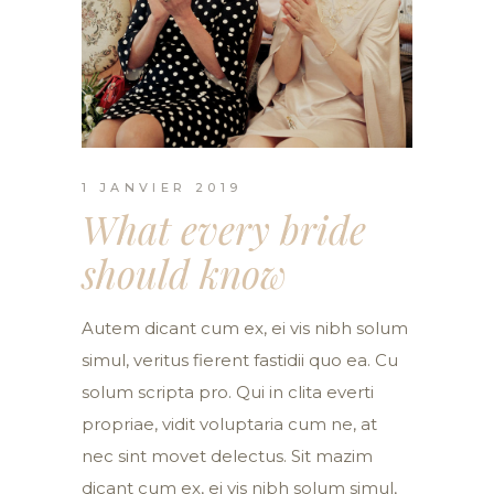
1 JANVIER 2019
What every bride
should know
Autem dicant cum ex, ei vis nibh solum
simul, veritus fierent fastidii quo ea. Cu
solum scripta pro. Qui in clita everti
propriae, vidit voluptaria cum ne, at
nec sint movet delectus. Sit mazim
dicant cum ex, ei vis nibh solum simul,