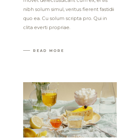
movet delectusdicant cum ex, ei vis
nibh solum simul, veritus fierent fastidii
quo ea. Cu solum scripta pro. Qui in
clita everti propriae.
READ MORE