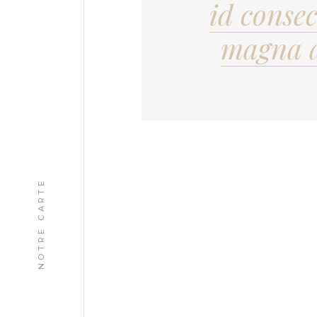
id conse
magna a
NOTRE CARTE