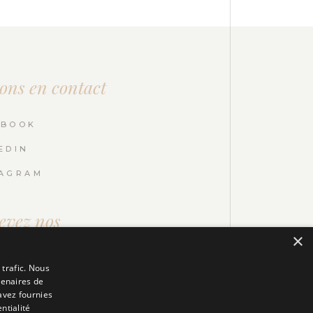
ons en contact
EBOOK
EDIN
TAGRAM
evez nos
letters
×
 trafic. Nous
tenaires de
ENVOYER
avez fournies
ntialité