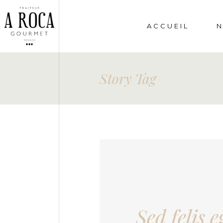
ACCUEIL
N
Story Tag
Sed felis e