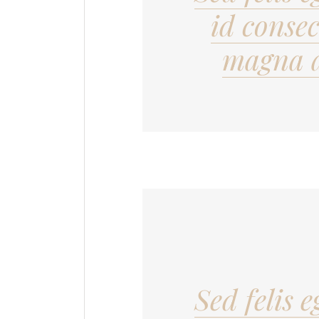
id conse
magna a
Sed felis e