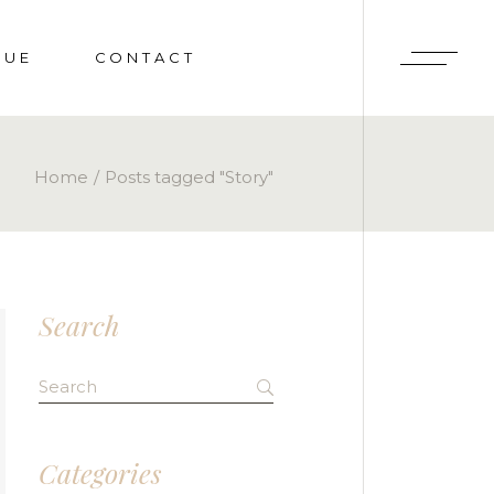
QUE
CONTACT
ATOIRE
Home
Posts tagged "Story"
ENTS
Search
Search
for:
Categories