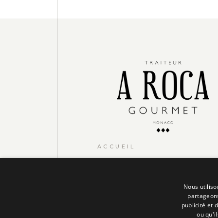
ACCUEIL
CONTACT
NOTRE CARTE
Nous utiliso
partageons
FAQS
publicité et
ou qu'i
MENTIONS LÉGALES