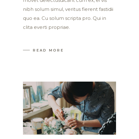
movet delectusdicant cum ex, ei vis
nibh solum simul, veritus fierent fastidii
quo ea. Cu solum scripta pro. Qui in
clita everti propriae.
READ MORE