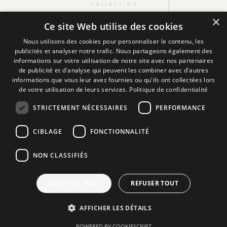
×
Ce site Web utilise des cookies
Restons en contact
Nous utilisons des cookies pour personnaliser le contenu, les
publicités et analyser notre trafic. Nous partageons également des
FACEBOOK
informations sur votre utilisation de notre site avec nos partenaires
de publicité et d'analyse qui peuvent les combiner avec d'autres
LINKEDIN
informations que vous leur avez fournies ou qu'ils ont collectées lors
de votre utilisation de leurs services.
Politique de confidentialité
INSTAGRAM
STRICTEMENT NÉCESSAIRES
PERFORMANCE
Recevez nos newsletters
CIBLAGE
FONCTIONNALITÉ
NON CLASSIFIÉS
ENVOYER
ACCEPTER TOUT
REFUSER TOUT
English
AFFICHER LES DÉTAILS
French
POWERED BY COOKIESCRIPT