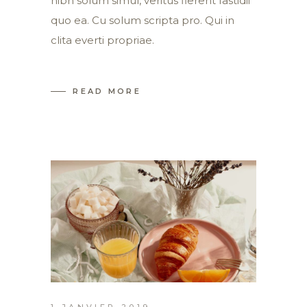
nibh solum simul, veritus fierent fastidii
quo ea. Cu solum scripta pro. Qui in
clita everti propriae.
READ MORE
1 JANVIER 2019