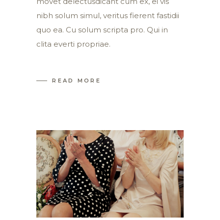
movet delectusdicant cum ex, ei vis
nibh solum simul, veritus fierent fastidii
quo ea. Cu solum scripta pro. Qui in
clita everti propriae.
READ MORE