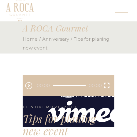
A ROCA Gourmet
Home
Anniversary
Tips for planing
new event
Lecteur
00:00
00:00
vidéo
13 NOVEMBRE 2019
Tips for planing
new event